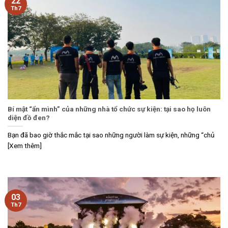
22
Th7
Bí mật “ẩn mình” của những nhà tổ chức sự kiện: tại sao họ luôn
diện đồ đen?
Bạn đã bao giờ thắc mắc tại sao những người làm sự kiện, những “chủ
[Xem thêm]
03
Th7