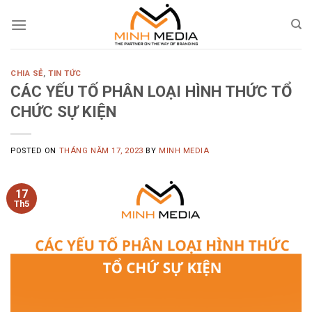
Skip
to
content
CHIA SẺ
,
TIN TỨC
CÁC YẾU TỐ PHÂN LOẠI HÌNH THỨC TỔ
CHỨC SỰ KIỆN
POSTED ON
THÁNG NĂM 17, 2023
BY
MINH MEDIA
17
Th5