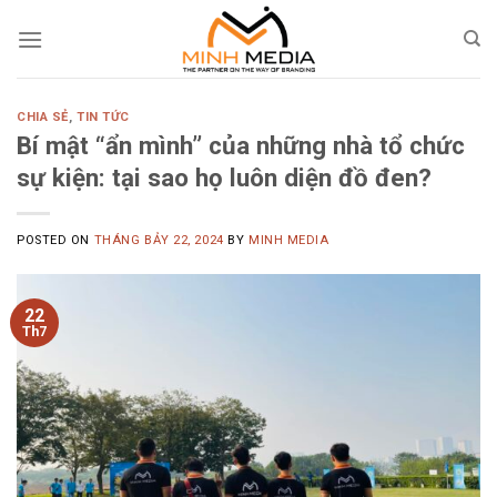
Skip
to
content
CHIA SẺ
,
TIN TỨC
Bí mật “ẩn mình” của những nhà tổ chức
sự kiện: tại sao họ luôn diện đồ đen?
POSTED ON
THÁNG BẢY 22, 2024
BY
MINH MEDIA
22
Th7