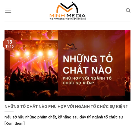
Skip
to
content
13
Th10
NHỮNG TỐ CHẤT NÀO PHÙ HỢP VỚI NGÀNH TỔ CHỨC SỰ KIỆN?
Nếu sở hữu những phẩm chất, kỹ năng sau đây thì ngành tổ chức sự
[Xem thêm]