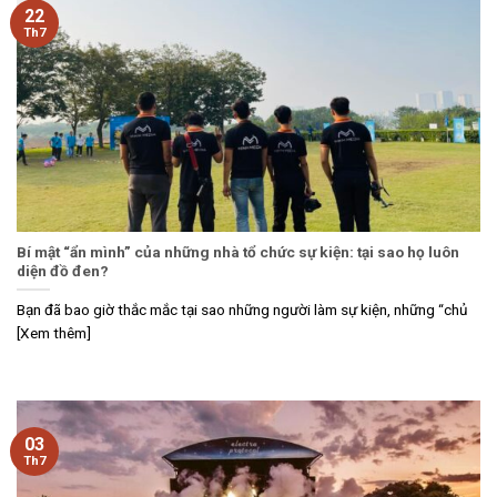
22
Th7
Bí mật “ẩn mình” của những nhà tổ chức sự kiện: tại sao họ luôn
diện đồ đen?
Bạn đã bao giờ thắc mắc tại sao những người làm sự kiện, những “chủ
[Xem thêm]
03
Th7