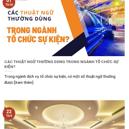
01
Th10
CÁC THUẬT NGỮ THƯỜNG DÙNG TRONG NGÀNH TỔ CHỨC SỰ
KIỆN?
Trong ngành dịch vụ tổ chức sự kiện, có một số thuật ngữ thường
được [Xem thêm]
22
Th9