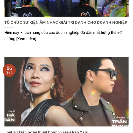
TỔ CHỨC SỰ KIỆN ÂM NHẠC GIẢI TRÍ DÀNH CHO DOANH NGHIỆP
Hiện nay, khách hàng của các doanh nghiệp đã dần mất hứng thú với
những [Xem thêm]
06
Th9
Loạt sự kiện nghệ thuật hoãn vì siêu bão Yagi