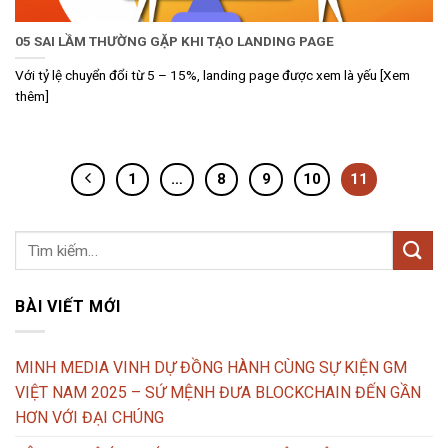
05 SAI LẦM THƯỜNG GẶP KHI TẠO LANDING PAGE
Với tỷ lệ chuyển đổi từ 5 – 15%, landing page được xem là yếu [Xem
thêm]
1
…
8
9
10
11
BÀI VIẾT MỚI
MINH MEDIA VINH DỰ ĐỒNG HÀNH CÙNG SỰ KIỆN GM
VIỆT NAM 2025 – SỨ MỆNH ĐƯA BLOCKCHAIN ĐẾN GẦN
HƠN VỚI ĐẠI CHÚNG