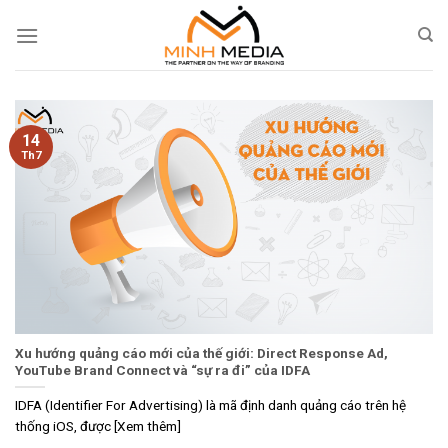
Skip
to
content
14
Th7
Xu hướng quảng cáo mới của thế giới: Direct Response Ad,
YouTube Brand Connect và “sự ra đi” của IDFA
IDFA (Identifier For Advertising) là mã định danh quảng cáo trên hệ
thống iOS, được [Xem thêm]