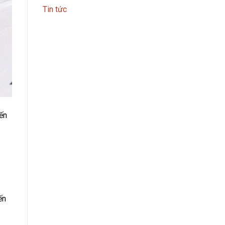
Tin tức
ến
ến