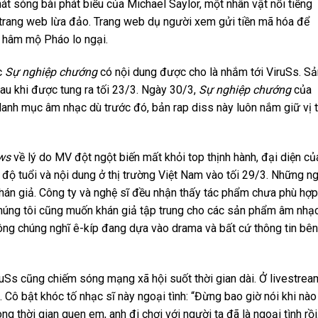
át sóng bài phát biểu của Michael Saylor, một nhân vật nổi tiếng
 trang web lừa đảo. Trang web dụ người xem gửi tiền mã hóa để
i hâm mộ Pháo lo ngại.
c
Sự nghiệp chướng
có nội dung được cho là nhắm tới ViruSs. Sả
au khi được tung ra tối 23/3. Ngày 30/3,
Sự nghiệp chướng
của
danh mục âm nhạc dù trước đó, bản rap diss này luôn nắm giữ vị t
ws
về lý do MV đột ngột biến mất khỏi top thịnh hành, đại diện củ
 độ tuổi và nội dung ở thị trường Việt Nam vào tối 29/3. Những n
khán giả. Công ty và nghệ sĩ đều nhận thấy tác phẩm chưa phù hợp
 chúng tôi cũng muốn khán giả tập trung cho các sản phẩm âm nhạ
ng chúng nghĩ ê-kíp đang dựa vào drama và bất cứ thông tin bên
ruSs cũng chiếm sóng mạng xã hội suốt thời gian dài. Ở livestrea
. Cô bật khóc tố nhạc sĩ này ngoại tình: “Đừng bao giờ nói khi nào
ong thời gian quen em, anh đi chơi với người ta đã là ngoại tình rồi