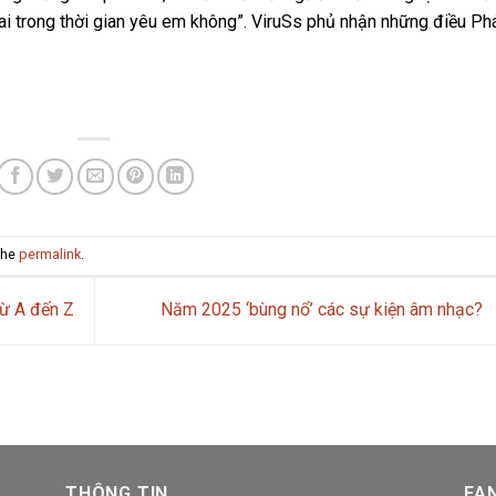
i trong thời gian yêu em không”. ViruSs phủ nhận những điều Ph
the
permalink
.
từ A đến Z
Năm 2025 ‘bùng nổ’ các sự kiện âm nhạc?
THÔNG TIN
FA