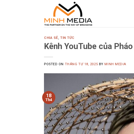
Skip
to
content
CHIA SẺ
,
TIN TỨC
Kênh YouTube của Pháo
POSTED ON
THÁNG TƯ 18, 2025
BY
MINH MEDIA
18
Th4