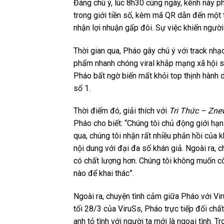
Đáng chú ý, lúc 8h30 cùng ngày, kênh này ph
trong giới tiền số, kèm mã QR dẫn đến một
nhận lợi nhuận gấp đôi. Sự việc khiến ngườ
Thời gian qua, Pháo gây chú ý với track nhạ
phẩm nhanh chóng viral khắp mạng xã hội s
Pháo bất ngờ biến mất khỏi top thịnh hành 
số 1.
Thời điểm đó, giải thích với
Tri Thức – Zne
Pháo cho biết: “Chúng tôi chủ động giới hạn
qua, chúng tôi nhận rất nhiều phản hồi của 
nội dung với đại đa số khán giả. Ngoài ra,
có chất lượng hơn. Chúng tôi không muốn cô
nào để khai thác”.
Ngoài ra, chuyện tình cảm giữa Pháo với Vi
tối 28/3 của ViruSs, Pháo trực tiếp đối chất
anh tỏ tình với người ta mới là ngoại tình. Tr