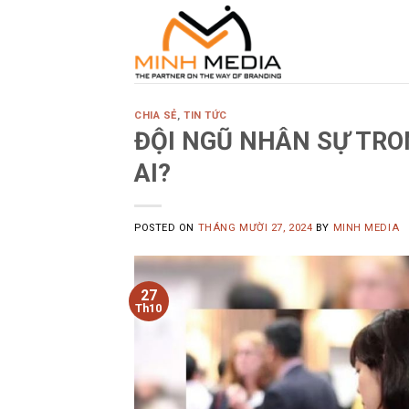
Skip
to
content
CHIA SẺ
,
TIN TỨC
ĐỘI NGŨ NHÂN SỰ TRO
AI?
POSTED ON
THÁNG MƯỜI 27, 2024
BY
MINH MEDIA
27
Th10