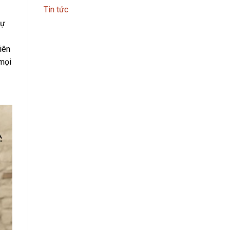
Tin tức
sự
iên
 mọi