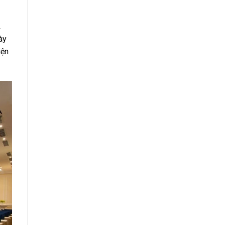
.
ày
iện